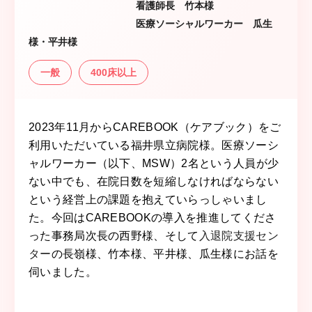
看護師長 竹本様
医療ソーシャルワーカー 瓜生
様・平井様
一般
400床以上
2023年11月からCAREBOOK（ケアブック）をご
利用いただいている福井県立病院様。医療ソーシ
ャルワーカー（以下、MSW）2名という人員が少
ない中でも、在院日数を短縮しなければならない
という経営上の課題を抱えていらっしゃいまし
た。今回はCAREBOOKの導入を推進してくださ
った事務局次長の西野様、そして
入退院支援セン
ター
の長嶺様、竹本様、平井様、瓜生様にお話を
伺いました。